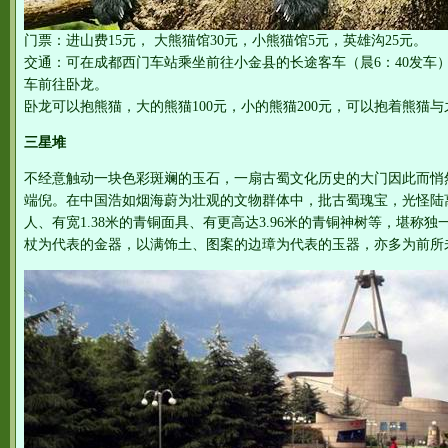
门票：进山费15元， 大熊猫馆30元，小熊猫馆5元，英雄沟25元。
交通：可在成都西门车站乘坐前往小金县的长途客车（晨6：40发车
车前往卧龙。
卧龙可以抱熊猫，大的熊猫100元，小的熊猫200元，可以抱着熊猫
三星堆
不经意触动一块色彩斑斓的玉石，一扇古蜀文化历史的大门因此而悄
端倪。在中国浩如烟海蔚为壮观的文物群体中，批古蜀瑰宝，光怪陆离
人、有宽1.38米的青铜面具、有更高达3.96米的青铜神树等，堪称
杖为代表的金器，以满饰土、图案的边璋为代表的玉器，亦多为前所