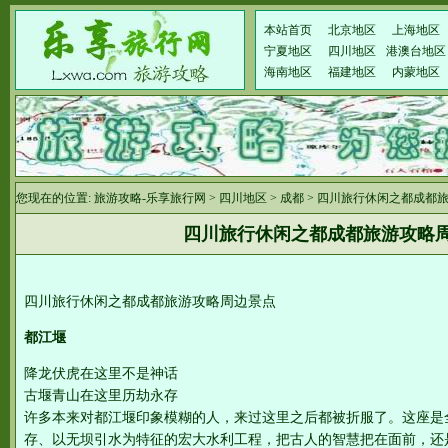
本站首页
北京地区
上海地区
宁夏地区
四川地区
港澳台地区
海南地区
福建地区
内蒙地区
您现在的位置:
旅游攻略-乐享旅行网
>
四川地区
>
成都
> 四川旅行休闲之都成都
四川旅行休闲之都成都旅游攻略
四川旅行休闲之都成都旅游攻略周边景点
都江堰
降龙伏虎在这里不是神话
古堰青山在这里历劫永存
许多本来对都江堰印象模糊的人，来过这里之后都被折服了。这座是
存、以无坝引水为特征的宏大水利工程，把古人的智慧把在面前，还是