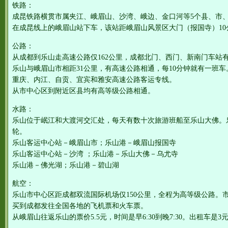
铁路：
成昆铁路横贯市属夹江、峨眉山、沙湾、峨边、金口河等5个县、市、
在成昆线上的峨眉山站下车，该站距峨眉山风景区大门（报国寺）10
公路：
从成都到乐山走高速公路仅162公里，成都北门、西门、新南门车站
乐山与峨眉山市相距31公里，有高速公路相通，每10分钟就有一班车
重庆、内江、自贡、宜宾和雅安高速公路客运专线。
从市中心区到附近区县均有高等级公路相通。
水路：
乐山位于岷江和大渡河交汇处，每天有数十次旅游班船至乐山大佛。
轮。
乐山客运中心站－峨眉山市；乐山港－峨眉山报国寺
乐山客运中心站－沙湾 ；乐山港－乐山大佛－乌尤寺
乐山港－佛光湖；乐山港－碧山湖
航空：
乐山市中心区距成都双流国际机场仅150公里，全程为高等级公路。
买到成都发往全国各地的飞机票和火车票。
从峨眉山往返乐山的票价5.5元，时间是早6:30到晚7:30。出租车是3元起