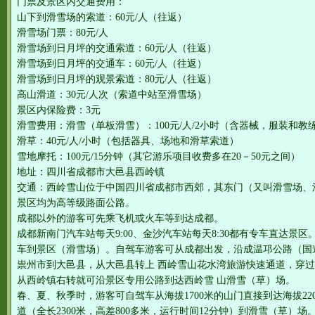
门票及景区内交通费用：
山下到滑雪场的索道：60元/人（往返）
滑雪场门票：80元/人
滑雪场到日月坪的交通索道：60元/人（往返）
滑雪场到日月坪的交通车：60元/人（往返）
滑雪场到日月坪的观景索道：80元/人（往返）
高山滑道：30元/人次（索道中站至滑雪场）
景区内保险费：3元
滑雪费用：滑雪（单板滑雪）：100元/人/2小时（含器械，服装和教
滑草：40元/人/小时（包括器具、场地和滑草索道）
雪地摩托：100元/15分钟（其它游乐项目收费多在20－50元之间）
地址：四川省成都市大邑县西岭镇
交通：西岭雪山位于中国四川省成都市西郊，其东门（又叫滑雪场、滑
景区均为高等级路面公路。
成都以外的游客可先乘飞机或火车等到达成都。
成都新南门汽车站每天9:00、金沙汽车站每天8:30都有专车直达景
车到景区（滑雪场）。自驾车游客可从成都出发，沿成温邛公路（国道
祟州市到大邑县，从大邑县转上 西岭雪山花水湾旅游快速通道，穿
从西岭镇右转就可沿景区专用公路到达西岭雪 山滑雪（草）场。
春、夏、秋季时，游客可自驾车从海拔1700米的山门直接到达海拔2
道（全长2300米，高差800多米，运行时间12分钟）到滑雪（草）