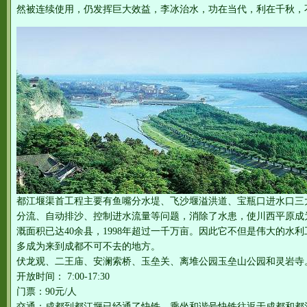
然被连续使用，仍发挥巨大效益，李冰治水，功在当代，利在千秋，
都江堰渠首工程主要有鱼嘴分水堤、飞沙堰溢洪道、宝瓶口进水口三
分流、自动排沙、控制进水流量等问题，消除了水患，使川西平原成为
溉面积已达40余县，1998年超过一千万亩。因此它不但是伟大的水
多成为来到成都不可不去的地方。
伏龙观、二王庙、安澜索桥、玉垒关、离堆公园玉垒山公园和灵岩寺
开放时间： 7:00-17:30
门票：90元/人
交通：成都到都江堰已经通了快铁，乘坐和谐号快铁往返于成都和都