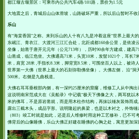
都江堰古堰景区：可乘市内公共汽车4路/101路，票价为1.5元
大地震之后，青城后山山体滑坡，山路破坏严重，所以后山暂时不收
乐山
有“海棠香国”之称。来到乐山的人十有八九是冲着这座“世界上最大
东岷江、青衣江、大渡河三江汇合处，北距成都160余公里，是依凌
坐像，始凿于唐开元元年（公元713年），历时90余年方建成，建高
山凿成，临江危坐。大佛通高71米，头宽10米，发髻1021个，耳长7米，
米，肩宽 28米 ,手指长8.3米，脚背宽8.5米，可围坐百人以上，被
世界第一大佛（世界上最大的石刻弥勒佛坐像）。大佛左侧， 沿“洞
500米。右侧是九曲栈道。
大佛右耳耳垂根部内侧，有一深约25厘米的窟窿，维修工人从中掏
这说明南宋范成大在《吴船录》中记载“极天下佛像之大，两耳犹以木
米的佛耳，不是原岩凿就，而是用木柱作结构，再抹以锤灰装饰而成
露出三截木头，成品字形。说明隆起的鼻梁，也是以木衬之，外饰锤
（803）竣工时就是如此，还是后人维修时用这种工艺修补，已不可
佛背后的山像睡佛，乐山大佛正好建在睡佛的心胸之处，寓意更加深