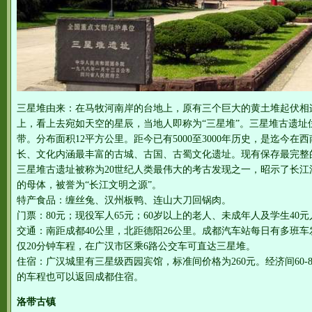
三星堆由来：在马牧河南岸的台地上，原有三个巨大的黄土堆起伏相
上，看上去宛如天空的星辰，当地人即称为“三星堆”。三星堆古遗址
带。分布面积12平方公里。距今已有5000至3000年历史，是迄今
长、文化内涵最丰富的古城、古国、古蜀文化遗址。现有保存最完整
三星堆古遗址被称为20世纪人类最伟大的考古发现之一，昭示了长
的母体，被誉为“长江文明之源”。
特产食品：缠丝兔、汉州板鸭、连山大刀回锅肉。
门票：80元；现役军人65元；60岁以上的老人、未成年人及学生40元
交通：南距成都40公里，北距德阳26公里。成都汽车站每日有多班
仅20分钟车程，在广汉市区乘6路公交车可直达三星堆。
住宿：广汉城里有三星级西园宾馆，标准间价格为260元。经济间60-
的车程也可以返回成都住宿。
洛带古镇