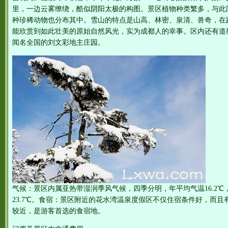
里，一边云雾缭绕，酷似阴阳太极的构图。景区植物种类繁多，与此
种珍稀动物也分布其中。雪山的特点是山高、林密、泉清、兽奇，在距
能欣赏到如此壮美的原始自然风光，实为成都人的幸事。区内还有道
闻名全国的刘文彩地主庄园。
气候：景区内属亚热带湿润季风气候，四季分明，年平均气温16.2℃
23.7℃。食宿：景区附近的花水湾温泉度假区不仅住宿条件好，而
较近，是游客首选的食宿地。