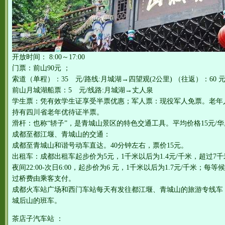
开放时间： 8:00～17:00
门票：前山90元 ；
索道（单程）：35 元/路线:月城湖→四望观(2公里) （往返）：60 
前山月城湖船票：5 元/线路:月城湖→丈人泉
学生票：凭有效学生证享受半票优惠；军人票：现役军人免票。老年
持有四川省老年优待证半票。
滑杆：也称“轿子”，是青城山景区的特色交通工具。平均价格15元/华
成都至都江堰、青城山的交通：
成都至青城山和谐号动车直达。40分钟左右，票价15元。
出租车：成都出租车起步价为5元，1千米以后为1.4元/千米，超过7
夜间22:00-次日6:00，起步价为6 元，1千米以后为1.7元/千米；每等
过桥费由乘客支付。
成都火车站广场和西门车站每天有发往都江堰、青城山的旅游专线车
城后山的班车。
茶店子汽车站 ：