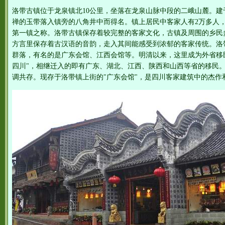
洛带古镇位于龙泉镇北10公里，坐落在龙泉山脉中段的二峨山麓。
禅的玉带落入镇旁的八角井中而得名。镇上居民中客家人有2万多人
第一镇之称。洛带古镇保存着较完整的客家文化，古镇及周围的乡民
方言里保存着古汉语的音韵，走入其间能感受到浓郁的客家传统。洛
群落，有名的是广东会馆、江西会馆等。明清以来，这里成为外省移
四川"，相继迁入的即有广东、湖北、江西、陕西和山西等省的移民
调共存。现存于洛带镇上街的"广东会馆"，是四川客家建筑中的杰作