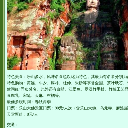
特色美食：乐山多水，风味名食也以此为特色，其最为有名者分别为
特色购物：黄连、牛夕、厚朴、杜仲、朱砂等享誉全国。茶叶峨芯、竹
建闽红”同负盛名。此外还有白蜡、江团鱼、罗汉竹手杖、竹编工艺品
豆腐乳、宋笔、天麻、柑橘等。
最佳参观时间：春秋两季
门票：乐山大佛景区门票：90元/人次（含乐山大佛、乌尤寺、麻浩崖墓
天堂票价：8元/人
交通：