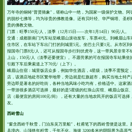
万年寺的铜铸“普贤骑象”，堪称山中一绝，为国家一级保护文物。阿
的脱纱七佛等，均为珍贵的佛教造像。还有贝叶经、华严铜塔、圣积
贵的佛教文物。
门票：旺季150元/人，淡季（12月15日——次年1月14日）90元/人。
交通：成都新南门汽车站至峨眉山滚动发车，车票40元。到峨眉山
住市区，在车站下车出门打的到城里5元。坐巴士只要1元。从市区到峨
报国寺门票8元/人，还可从报国寺步行到伏虎寺，这一带风景非常不
上山，150元/人（淡季还要便宜）。不愿劳累的可在报国寺车站乘坐
引殿下车后乘索道上下70元/（上下）。
峨眉山住宿：城里饭店众多，例如华生酒店，4星级，淡季不需预定，
店，该酒店地处市区繁华地带，旁边就是红旗超市，购买当地土特产
旁边即是著名的好吃街，各种当地风味小吃均有，价格适中。这家酒
一带游很多酒店可选择，最好的是5星级的红珠山宾馆、峨眉山饭店
店（最便宜的房间100元/间），还有大量的当地农民开的饭店可选
友。
西岭雪山
“窗含西岭千秋雪，门泊东吴万里船”，杜甫笔下的西岭雪便是这里。西
县境内。山顶终年积雪，千年不化。海拔 3200多米的阴阳界为高原