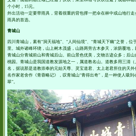
个小时，15元。
外出活动一定要带雨具，背着很重的背包撑一把伞在林中或山地行走
雨具的首选。
青城山
四川青城山，素有“洞天福地”、“人间仙境”、“青城天下幽”之誉，位
里。城外诸峰环绕，山上树木茂盛，山路两旁古木参天，浓荫覆地，
青城山分青城前山和青城后山。前山景色优美，文物古迹众多；后山
桃园。青城山是我国道教发源地之一，属道教名山。道教多用三清（
名，据说那是道教崇奉的元始天尊、灵宝道君、太上老君所住的天外仙
名作家老舍作《青蓉略记》，叹青城山“青得出奇”，是一种使人吸到
翠”。