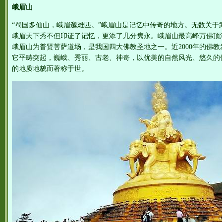
峨眉山
“蜀国多仙山，峨眉邈难匹。”峨眉山是记忆中传奇的地方。无数关于
峨眉天下秀不但印证了记忆，更添了几分隽永。峨眉山最高峰万佛顶海
峨眉山为普贤菩萨道场，是我国四大佛教圣地之一。近2000年的佛
它平畴突起，巍峨、秀丽、古老、神奇，以优美的自然风光、悠久的
的地质地貌而著称于世。