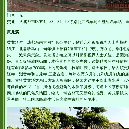
门票：无
交通：从成都市区乘4、58、81、98等路公共汽车到五桂桥汽车站，
黄龙溪
黄龙溪位于成都东南方向行40公里处，是近几年被影视界人士和旅
锦江，北靠牧马山，当年镇上曾有7座庙宇和仁(寿)、彭(山)、华(阳
集，一派繁荣景象。黄龙溪古镇之所以引起影视界人士关注，是因为
好。青石板铺就的街面，木拄青瓦的楼阁房舍，镂刻精美的栏杆窗棂
还有6棵树龄在300年以上的黄角树，枝繁叶茂，遮天蔽日，给古镇
江寺、潮音寺和古龙寺 三座古庙，每年农历六月初九和九月初九的
面。古镇黄龙溪之所以为游人所青睐，是因为这里不仅山青水秀，没
弯曲曲的石径古道，河边飞檐翘角的木质吊脚楼，街道上的茶楼店铺
四川乡镇的民俗风情图，给人一种古朴而又新奇的感受。黄龙溪镇东
景秀丽，镇上的居民就生活在这幽静古朴的环境中。