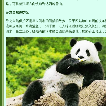
路，可从都江堰方向快速到达西岭雪山。
卧龙自然保护区
卧龙自然保护区是举世闻名的熊猫的故乡，位于四姑娘山东麓的皮条
流称皮条河，水流湍急，一泻千里，汇入绵江后经岷江流入长江。河
四米，矗立江心，经倾泻的河水撞击激起朵朵浪花，犹如碎玉飞琼，