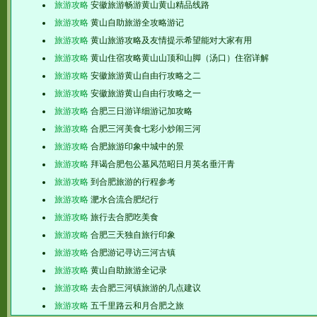
旅游攻略
安徽旅游畅游黄山黄山精品线路
旅游攻略
黄山自助旅游全攻略游记
旅游攻略
黄山旅游攻略及友情提示希望能对大家有用
旅游攻略
黄山住宿攻略黄山山顶和山脚（汤口）住宿详解
旅游攻略
安徽旅游黄山自由行攻略之二
旅游攻略
安徽旅游黄山自由行攻略之一
旅游攻略
合肥三日游详细游记加攻略
旅游攻略
合肥三河美食七彩小炒闹三河
旅游攻略
合肥旅游印象中城中的景
旅游攻略
拜谒合肥包公墓风范昭日月英名垂汗青
旅游攻略
到合肥旅游的行程参考
旅游攻略
淝水合流合肥纪行
旅游攻略
旅行去合肥吃美食
旅游攻略
合肥三天独自旅行印象
旅游攻略
合肥游记寻访三河古镇
旅游攻略
黄山自助旅游全记录
旅游攻略
去合肥三河镇旅游的几点建议
旅游攻略
五千里路云和月合肥之旅