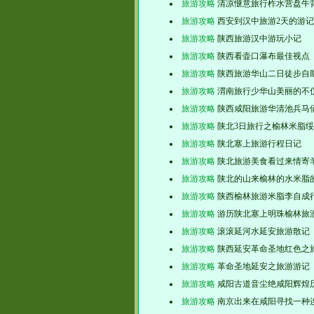
旅游攻略
清凉惬意旅行柞水营盘牛
旅游攻略
西安到汉中旅游2天的游记
旅游攻略
陕西旅游汉中游玩小记
旅游攻略
陕西看壶口瀑布最佳视点
旅游攻略
陕西旅游华山二日徒步自
旅游攻略
渭南旅行少华山美丽的不
旅游攻略
陕西咸阳旅游华清池兵马
旅游攻略
陕北3日旅行之榆林米脂
旅游攻略
陕北塞上旅游行程日记
旅游攻略
陕北旅游美食看过来情寄
旅游攻略
陕北的山来榆林的水米脂
旅游攻略
陕西榆林旅游米脂李自成
旅游攻略
游历陕北塞上明珠榆林旅
旅游攻略
滚滚延河水延安旅游散记
旅游攻略
陕西延安革命圣地红色之
旅游攻略
革命圣地延安之旅游游记
旅游攻略
咸阳古道音尘绝咸阳辉煌
旅游攻略
南京出来在咸阳寻找一种