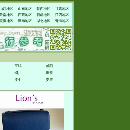
山西地区
山东地区
陕西地区
甘肃地区
云南地区
西藏地区
新疆地区
江西地区
安徽地区
湖南地区
湖北地区
青海地区
宝鸡
咸阳
铜川
延安
汉中
安康