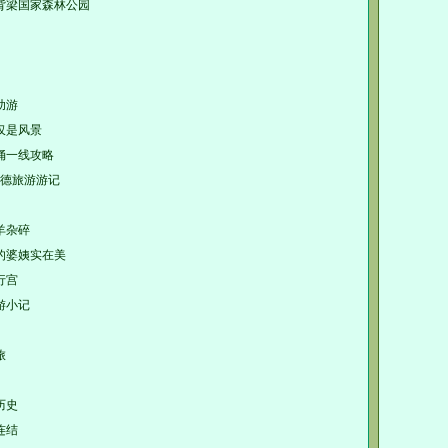
背梁国家森林公园
助游
仅是风景
俑一线攻略
绥德旅游游记
羊杂碎
的婆姨实在美
行宫
游小记
旅
历史
连结