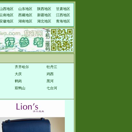
山西地区
山东地区
陕西地区
甘肃地区
云南地区
西藏地区
新疆地区
江西地区
安徽地区
湖南地区
湖北地区
青海地区
齐齐哈尔
牡丹江
大庆
鸡西
鹤岗
黑河
双鸭山
七台河