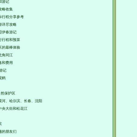
和游记
攻略收集
乡行程分享参考
游详尽攻略
迢伊春游记
行行程和预算
区的最棒体验
北角同江
略和费用
游记
观鹤
自然保护区
漠河、哈尔滨、长春、沈阳
中央大街和松花江
滨
越的朋友们