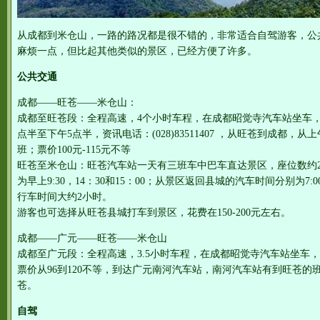
从成都到米仓山，一路的路况都是很不错的，非常适合自驾游客，公
麻烦一点，但比起其他类似的景区，已经方便了许多。
公共交通
成都——旺苍——米仓山：
成都至旺苍段：全程高速，4个小时车程，在成都昭觉寺汽车站坐车，
点半至下午5点半，资讯电话：(028)83511407 ，从旺苍到成都，
班；票价100元-115元不等
旺苍至米仓山：旺苍汽车站一天有三班车中巴车直达景区，座位数约
为早上9:30，14：30和15：00；从景区返回县城的汽车时间分别为7:00
行车时间大约2小时。
游客也可选择从旺苍县城打车到景区，花费在150-200元左右。
成都——广元——旺苍——米仓山
成都至广元段：全程高速，3.5小时车程，在成都昭觉寺汽车站坐车，
票价从96到120不等，到达广元南河汽车站，南河汽车站有到旺苍的班
苍。
自驾