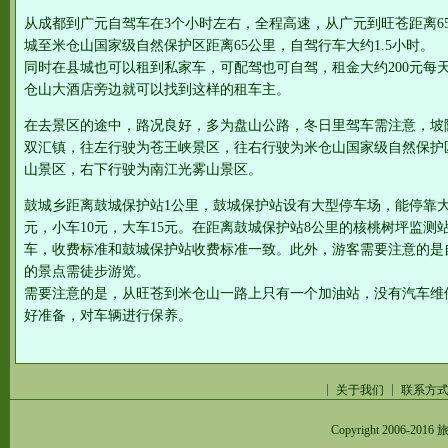
从成都到广元自驾车在3个小时左右，全程高速，从广元到旺苍距离65
城至米仓山国家级自然保护区距离65公里，自驾行车大约1.5小时。
同时在县城也可以租到私家车，可配驾也可自驾，租金大约200元每
仓山大酒店旁边就可以找到这样的租车主。
在去景区的途中，路况良好，多为盘山公路，冬日里驾车需注意，坡
双汇镇，往左行驶为苍王峡景区，往右行驶为米仓山国家级自然保护
山景区，右下行驶为南江光雾山景区。
鼓城乡距离鼓城保护站1公里，鼓城保护站设有大型停车场，能停靠大
元，小车10元，大车15元。在距离鼓城保护站8公里的核桃树坪监测
车，收费标准和鼓城保护站收费标准一致。此外，游客需要注意的是
的景点需徒步游览。
需要注意的是，从旺苍到米仓山一路上只有一个加油站，没有汽车维
好准备，对车辆进行保养。
关于我们
联系方
Copyright 2006-2016
旅