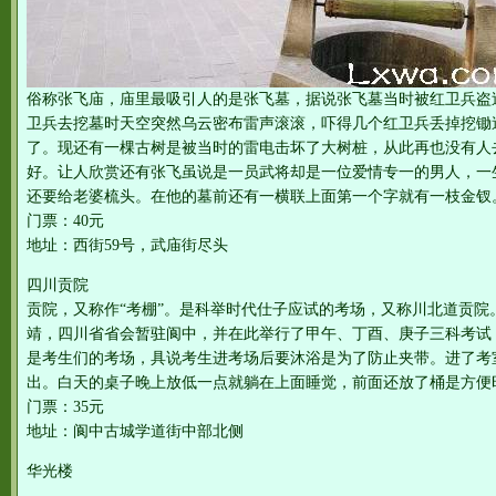
俗称张飞庙，庙里最吸引人的是张飞墓，据说张飞墓当时被红卫兵盗
卫兵去挖墓时天空突然乌云密布雷声滚滚，吓得几个红卫兵丢掉挖锄
了。现还有一棵古树是被当时的雷电击坏了大树桩，从此再也没有人
好。让人欣赏还有张飞虽说是一员武将却是一位爱情专一的男人，一
还要给老婆梳头。在他的墓前还有一横联上面第一个字就有一枝金钗
门票：40元
地址：西街59号，武庙街尽头
四川贡院
贡院，又称作“考棚”。是科举时代仕子应试的考场，又称川北道贡院。
靖，四川省省会暂驻阆中，并在此举行了甲午、丁酉、庚子三科考试
是考生们的考场，具说考生进考场后要沐浴是为了防止夹带。进了考
出。白天的桌子晚上放低一点就躺在上面睡觉，前面还放了桶是方便
门票：35元
地址：阆中古城学道街中部北侧
华光楼