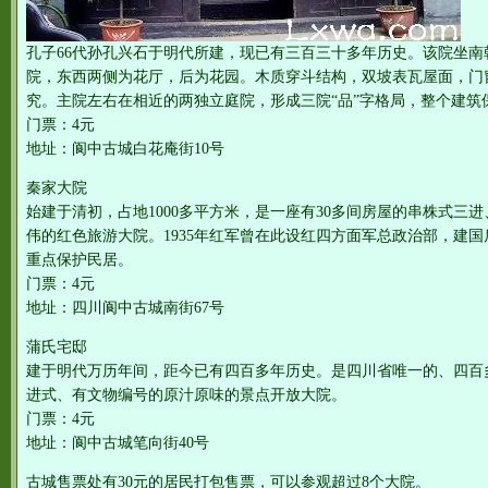
孔子66代孙孔兴石于明代所建，现已有三百三十多年历史。该院坐
院，东西两侧为花厅，后为花园。木质穿斗结构，双坡表瓦屋面，门
究。主院左右在相近的两独立庭院，形成三院“品”字格局，整个建筑
门票：4元
地址：阆中古城白花庵街10号
秦家大院
始建于清初，占地1000多平方米，是一座有30多间房屋的串株式三
伟的红色旅游大院。1935年红军曾在此设红四方面军总政治部，建
重点保护民居。
门票：4元
地址：四川阆中古城南街67号
蒲氏宅邸
建于明代万历年间，距今已有四百多年历史。是四川省唯一的、四百
进式、有文物编号的原汁原味的景点开放大院。
门票：4元
地址：阆中古城笔向街40号
古城售票处有30元的居民打包售票，可以参观超过8个大院。