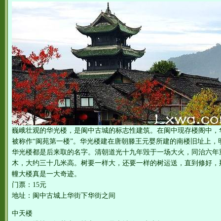
巍峨壮观的华光楼，是阆中古城的标志性建筑。在阆中现存楼阁中，
被称作“阆苑第一楼”。华光楼建在唐朝滕王元婴所建的南楼旧址上，
华光楼都是后来取的名字。清朝道光十九年毁于一场大火，同治六年
木，大约三十几米高。树要一样大，还要一样的树运送，直到修好，
幢大楼真是一大奇迹。
门票：15元
地址：阆中古城上华街下华街之间
中天楼