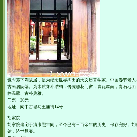
也即落下闳故居，是为纪念世界杰出的天文历算学家、中国春节老人
古民居院落。为木质穿斗结构，传统雕花门窗，青瓦屋面，青石地面
静温馨、古朴典雅。
门票：20元
地址：阆中古城马王庙街14号
胡家院
胡家院建宅于清康熙年间，至今已有三百余年的历史，保存完好。胡
馆，济世悬壶。