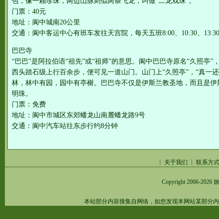
包，像一颗珍珠，两边山脉则似两条飞龙，叫做“二龙戏珠”。
门票：40元
地址：阆中城南20公里
交通：阆中客运中心有班车发往天宫院，每天五班8:00、10:30、13:30、1
巴巴寺
“巴巴”是阿拉伯语“祖先”或“祖师”的意思。阆中巴巴寺原名“久照亭
西头踏石级上行百余步，便可见一道山门。山门上“久照亭”，“真一
林，林中有园，园中有亭榭。巴巴寺不仅是伊斯兰教圣地，而且是伊
明珠。
门票：免费
地址：阆中市城区东郊蟠龙山南麓蟠龙路9号
交通：阆中汽车站往东步行约8分钟
关于我们
联系方
Copyright 2006-2026
旅
本站部分内容搜集自网络，如您发现本网站某部分内