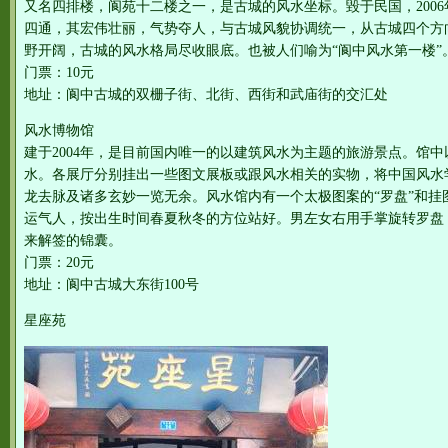
又名四排楼，阆苑十二楼之一，是古城的风水坐标。毀于民国，2006年
四通，其宏伟壮丽，气势夺人，与古城风貌协调统一，从古城四个方
野开阔，古城的风水格局尽收眼底。也被人们喻为“阆中风水第一楼”
门票：10元
地址：阆中古城的双栅子街、北街、西街和武庙街的交汇处
风水博物馆
建于2004年，是目前国内唯一的以建筑风水为主题的旅游景点。馆
水。各展厅分别挂出一些图文展板或跟风水相关的实物，将中国风水
龙去脉及诸多玄妙一览无余。风水馆内有一个太极图案的“罗盘”和挂
运气人，按出生时间春夏秋冬的方位站好。男左女右用手掌旋转罗盘
来解签的锦囊。
门票：20元
地址：阆中古城大东街100号
星座苑