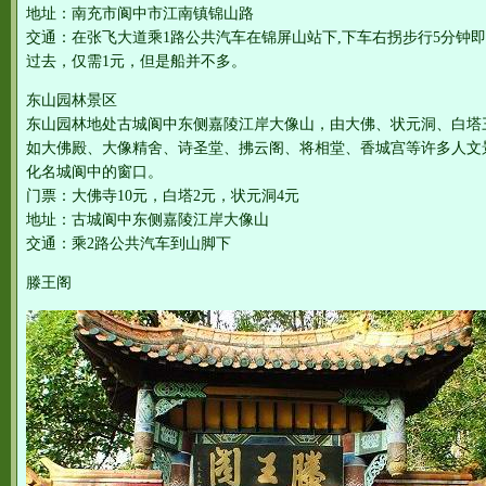
地址：南充市阆中市江南镇锦山路
交通：在张飞大道乘1路公共汽车在锦屏山站下,下车右拐步行5分钟
过去，仅需1元，但是船并不多。
东山园林景区
东山园林地处古城阆中东侧嘉陵江岸大像山，由大佛、状元洞、白塔
如大佛殿、大像精舍、诗圣堂、拂云阁、将相堂、香城宫等许多人文
化名城阆中的窗口。
门票：大佛寺10元，白塔2元，状元洞4元
地址：古城阆中东侧嘉陵江岸大像山
交通：乘2路公共汽车到山脚下
滕王阁