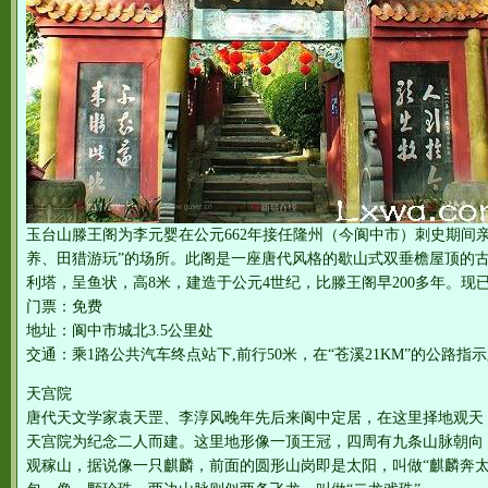
玉台山滕王阁为李元婴在公元662年接任隆州（今阆中市）刺史期间
养、田猎游玩”的场所。此阁是一座唐代风格的歇山式双垂檐屋顶的
利塔，呈鱼状，高8米，建造于公元4世纪，比滕王阁早200多年。现
门票：免费
地址：阆中市城北3.5公里处
交通：乘1路公共汽车终点站下,前行50米，在“苍溪21KM”的公路指
天宫院
唐代天文学家袁天罡、李淳风晚年先后来阆中定居，在这里择地观天
天宫院为纪念二人而建。这里地形像一顶王冠，四周有九条山脉朝向，
观稼山，据说像一只麒麟，前面的圆形山岗即是太阳，叫做“麒麟奔太