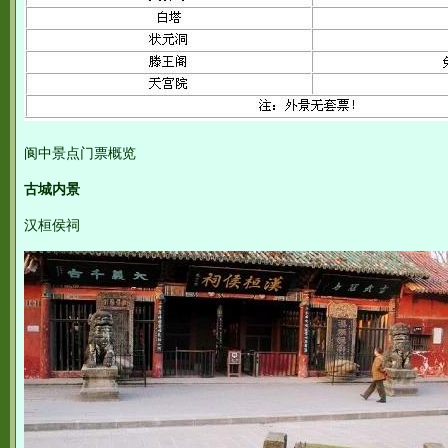
阆中景点门票概览
古城内景
汉桓侯祠