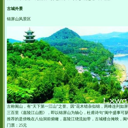
古城外景
锦屏山风景区
古称阆山，有“天下第一江山”之誉。因“花木错杂似锦，两峰连列如
三百里《嘉陵江山图》，即以锦屏山为轴心，杜甫诗句“阆中盛事可肠
推荐的是傍晚在八仙洞前俯瞰，嘉陵江绕流如带，古城楼台掩映，阆
门票：25元