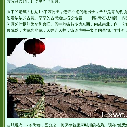
京院苏园韵，川渝灵性巴阆风。
阆中的老城面积达1.5平方公里，连绵不绝的老房子，全都是青瓦覆
透着浓浓的古意。窄窄的古街道纵横交错着，一律以青石板铺路，两
初顶盛时期的繁华和兴旺。阆中的街巷多为东西走向或南北走向，它
民院落，大院套小院，天井连天井，街道也横平竖直的呈“田”字排列
古城现有117条街巷，五分之一仍保存着唐宋时期的格局。现存2处元