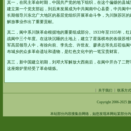
其一，在民主革命时期，中国共产党的地下组织，在这个偏僻的县城里战
建立第一个党支部起，到后来发展成为中共阆南中心县委，中共阆中
长期领导川东北广大地区的基层党组织开展革命斗争，为川陕苏区的
解放事业作出了重要贡献。
其二，阆中系川陕革命根据地的重要组成部分。1933年至1935年
战阆中三个年度。在这块沉睡的土地上，建立了星落棋布的各级苏维
军高层领导人中，有徐向前、李先念、许世友、廖承志等先后莅临阆
布城乡的众多革命遗址和遗物，是红色文化中的一笔宝贵财富。
其三，新中国建立初期，刘邓大军解放大西南后，在阆中开办了二野
这座熔炉里经受了革命锻炼。
关于我们
联系方
Copyright 2006-2025
旅
本站部分内容搜集自网络，如您发现本网站某部分内