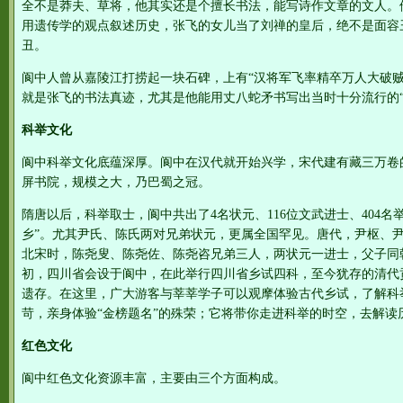
全不是莽夫、草将，他其实还是个擅长书法，能写诗作文章的文人。
用遗传学的观点叙述历史，张飞的女儿当了刘禅的皇后，绝不是面容
丑。
阆中人曾从嘉陵江打捞起一块石碑，上有“汉将军飞率精卒万人大破贼
就是张飞的书法真迹，尤其是他能用丈八蛇矛书写出当时十分流行的“
科举文化
阆中科举文化底蕴深厚。阆中在汉代就开始兴学，宋代建有藏三万卷的
屏书院，规模之大，乃巴蜀之冠。
隋唐以后，科举取士，阆中共出了4名状元、116位文武进士、404名举
乡”。尤其尹氏、陈氏两对兄弟状元，更属全国罕见。唐代，尹枢、尹
北宋时，陈尧叟、陈尧佐、陈尧咨兄弟三人，两状元一进士，父子同
初，四川省会设于阆中，在此举行四川省乡试四科，至今犹存的清代
遗存。在这里，广大游客与莘莘学子可以观摩体验古代乡试，了解科举
苛，亲身体验“金榜题名”的殊荣；它将带你走进科举的时空，去解读
红色文化
阆中红色文化资源丰富，主要由三个方面构成。