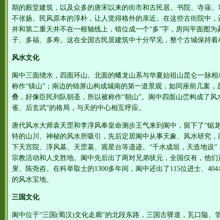
期的殿堂建筑，以及众多的唐宋以来的街市和古民居。书院、寺庙、
不张扬。民风原本的淳朴，让人觉得格外的亲近。在这些古街院中，
井和第二重天井不在一根轴线上，错位成一个“多”字，房间平面图为
子、多福、多寿。这在全国古民居建筑中十分罕见，整个古城保持着
风水文化
阆中三面绕水，四面环山。北面的蟠龙山系与华夏始祖山昆仑一脉相
称作“镇山”；南边的锦屏山构成城南的第一道景观，如同座前几案，
叠，好像臣民列队朝圣，所以被称作“朝山”。阆中四面山峦构成了风
雀、后玄武”的格局，与天的中心相互呼应。
唐代风水大师袁天罡和李淳风奉皇命测步王气来到阆中，留下了“锯龙
特的山川、神秘的风水所吸引，先后定居阆中从事天象、风水研究，
下天宫院、淳风墓、天罡墓、观星台等遗迹。“千水成垣，天造地设”
宗教活动和人文胜地。阆中先后出了两对兄弟状元，全国仅有，他们
叟、陈尧咨。在科举取士的1300多年间，阆中还出了115位进士、40
的风水宝地。
三国文化
阆中位于“三国(蜀汉)文化走廊”的北段东路，三国古驿道，瓦口隘