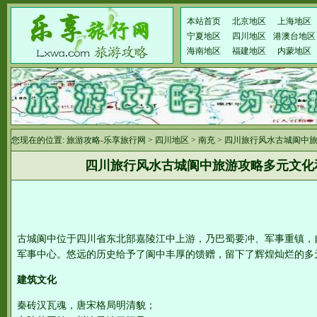
本站首页
北京地区
上海地区
宁夏地区
四川地区
港澳台地区
海南地区
福建地区
内蒙地区
您现在的位置:
旅游攻略-乐享旅行网
>
四川地区
>
南充
> 四川旅行风水古城阆中
四川旅行风水古城阆中旅游攻略多元文化
古城阆中位于四川省东北部嘉陵江中上游，乃巴蜀要冲、军事重镇，
军事中心。悠远的历史给予了阆中丰厚的馈赠，留下了辉煌灿烂的多
建筑文化
秦砖汉瓦魂，唐宋格局明清貌；