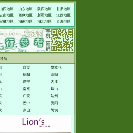
山西地区
山东地区
陕西地区
甘肃地区
云南地区
西藏地区
新疆地区
江西地区
安徽地区
湖南地区
湖北地区
青海地区
导航
都
自贡
攀枝花
州
德阳
绵阳
元
遂宁
内江
山
南充
眉山
宾
广安
达州
安
巴中
资阳
孜
凉山
阿坝