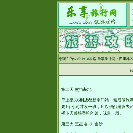
您现在的位置:
旅游攻略-乐享旅行网
>
四川地
第二天 熊猫基地
早上坐306到成都新南门站，然后做旅
要1个小时才发一班，所以强烈建议去
桥卞氏菜根香吃的饭，味道一般。
第三天 三星堆--》金沙