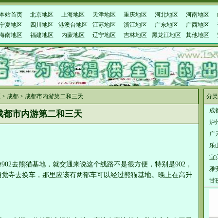
本站首页
北京地区
上海地区
天津地区
重庆地区
河北地区
河南地区
宁夏地区
四川地区
港澳台地区
江苏地区
浙江地区
广东地区
广西地区
海南地区
福建地区
内蒙地区
辽宁地区
吉林地区
黑龙江地区
其他地区
区
>
成都
> 成都市内游第二和三天
分类
成
成都市内游第二和三天
泸
广
乐
宜
游902去熊猫基地，就交通来说这个线路不是很方便，特别是902，
雅
昭觉寺去换车，那里应该有两部车可以经过熊猫基地。晚上在高升
甘