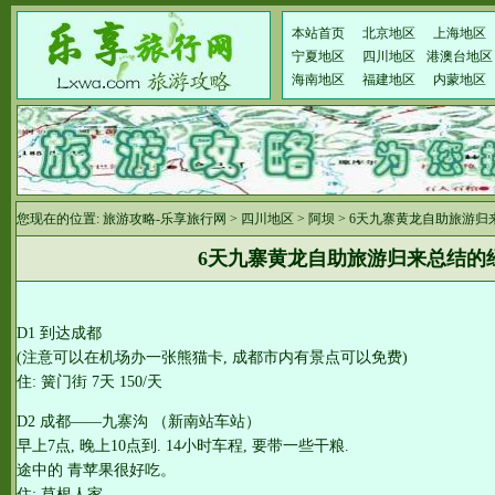
本站首页
北京地区
上海地区
宁夏地区
四川地区
港澳台地区
海南地区
福建地区
内蒙地区
您现在的位置:
旅游攻略-乐享旅行网
>
四川地区
>
阿坝
> 6天九寨黄龙自助旅游
6天九寨黄龙自助旅游归来总结的
D1 到达成都
(注意可以在机场办一张熊猫卡, 成都市内有景点可以免费)
住: 簧门街 7天 150/天
D2 成都——九寨沟 （新南站车站）
早上7点, 晚上10点到. 14小时车程, 要带一些干粮.
途中的 青苹果很好吃。
住: 草根人家