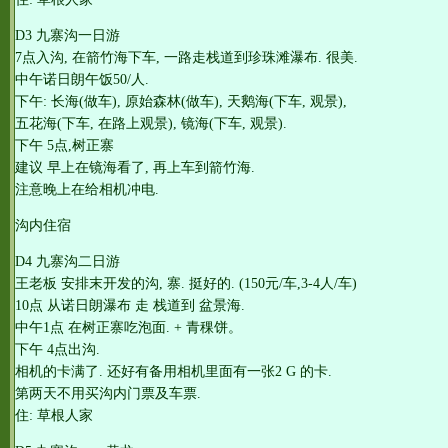
D3 九寨沟一日游
7点入沟, 在箭竹海下车, 一路走栈道到珍珠滩瀑布. 很美.
中午诺日朗午饭50/人.
下午: 长海(做车), 原始森林(做车), 天鹅海(下车, 观景),
五花海(下车, 在路上观景), 镜海(下车, 观景).
下午 5点,树正寨
建议 早上在镜海看了, 再上车到箭竹海.
注意晚上在给相机冲电.
沟内住宿
D4 九寨沟二日游
王老板 安排末开发的沟, 寨. 挺好的. (150元/车,3-4人/车)
10点 从诺日朗瀑布 走 栈道到 盆景海.
中午1点 在树正寨吃泡面. + 青稞饼。
下午 4点出沟.
相机的卡满了. 还好有备用相机里面有一张2 G 的卡.
第两天不用买沟内门票及车票.
住: 草根人家