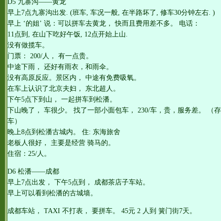
D5 九寨沟——黄龙
早上7点九寨沟出发. (班车, 车况一般, 在半路坏了, 修车30分钟左右. )
早上 ‘的姐’ 说：可以拼车去黄龙， 快而且费用差不多。 电话：
11点到, 在山下吃好午饭, 12点开始上山.
没有做揽车。
门票： 200/人， 有一点贵。
中途下雨， 还好有雨衣，和雨伞。
没有高原反应。景区内， 中途有免费吸氧。
在车上认识了北京夫妇， 东北超人。
下午5点下到山， 一起拼车到松潘。
下山晚了， 车很少。 找了一部小面包车， 230/车，贵，服务差。 （存
车）
晚上8点到松潘古城内。 住: 东海旅舍
老板人很好， 主要是经营 骑马的。
住宿：25/人。
D6 松潘——成都
早上7点出发， 下午5点到， 成都茶店子车站。
早上可以看到松潘的古城墙。
成都车站， TAXI 不打表， 要拼车。 45元 2 人到 簧门街7天。