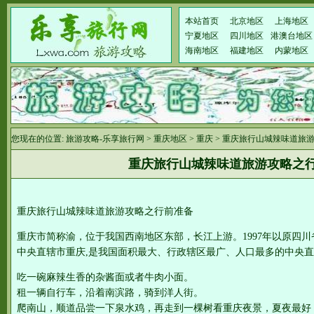
本站首页
北京地区
上海地区
宁夏地区
四川地区
港澳台地区
海南地区
福建地区
内蒙地区
您现在的位置:
旅游攻略-乐享旅行网
>
重庆地区
>
重庆
> 重庆旅行山城辣味道旅
重庆旅行山城辣味道旅游攻略之
重庆旅行山城辣味道旅游攻略之行前准备
重庆市简称渝，位于我国西南地区东部，长江上游。1997年以原四
中央直辖市重庆,是我国面积最大、行政辖区最广、人口最多的中央
吃一碗麻辣生香的杂酱面或者牛肉小面。
租一辆自行车，沿着南滨路，骑到洋人街。
爬南山，顺道品尝一下泉水鸡，再走到一棵树看重庆夜景，夏夜最好