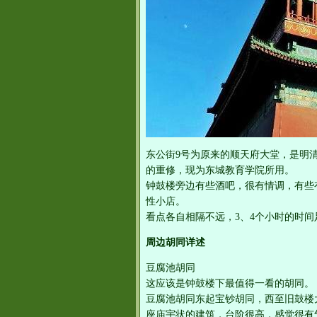
东公街9号为原来的顺天府大堂，是明清
的重修，现为东城教育学院所用。
钟鼓楼旁边有些酒吧，很有情调，有些
性小店。
看点各自相隔不远，3、4个小时的时
周边胡同详述
豆腐池胡同
这应该是钟鼓楼下最值得一看的胡同。
豆腐池胡同东起宝钞胡同，西至旧鼓楼
座庙宇状的建筑，台阶很高，感觉很有