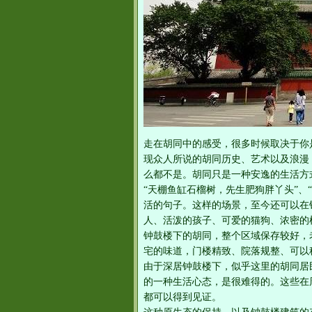
走在胡同中的感受，很多时候取决于你
现众人所说的胡同历史、艺术以及浪漫
么都不是。胡同只是一种安逸的生活方
“天棚鱼缸石榴树，先生肥狗胖丫头”、
活的句子。这样的场景，至今还可以在
人、活泼的孩子、可爱的猫狗、浓密的
钟鼓楼下的胡同，整个区域保存较好，
宅的味道，门楼精致、院落规整、可以
由于深居钟鼓楼下，似乎这里的胡同居
的一种生活心态，是很难得的。这些在
都可以得到见证。