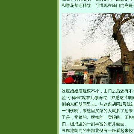
和雕花都还精致，可惜现在庙门内竟是
这座娘娘庙规模不小，山门之后还有不
监“小德张”就在此修养过。熟悉这片
侧的东旺胡同里去。从这条胡同2号院
一到傍晚，来这里买菜的人就多了起来
于是，卖菜的、摆摊的、卖报的、闲聊
们，组成里的一副丰富的市井画面。
豆腐池胡同的中部北侧有一座看起来较