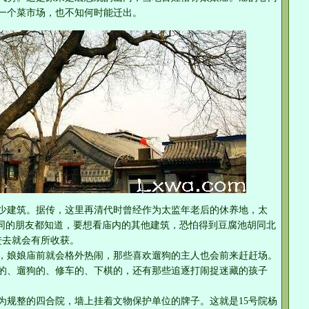
一个菜市场，也不知何时能迁出。
少建筑。据传，这里再清代时曾经作为太监年老后的休养地，太
胡同的朋友都知道，要想看庙内的其他建筑，恐怕得到豆腐池胡同北
进去就会有所收获。
，娘娘庙前就会格外热闹，那些喜欢遛狗的主人也会前来赶赶场。
的、遛狗的、修车的、下棋的，还有那些追逐打闹捉迷藏的孩子
为规整的四合院，墙上挂着文物保护单位的牌子。这就是15号院杨