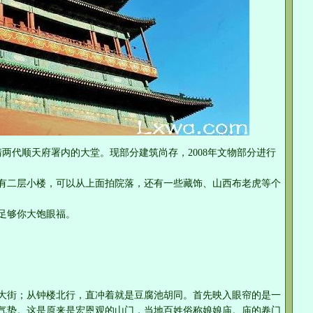
两代顺天府署内的大堂。现部分建筑尚存，2008年文物部分进行
有二层小楼，可以从上面拍院落，还有一些藏饰、山西布老虎等个
间足够你大饱眼福。
大街；从钟楼北行，直冲着就是豆腐池胡同。首先映入眼帘的是一
气势。这是原来是宏恩观的山门，当地百姓俗称娘娘庙。庙的卷门