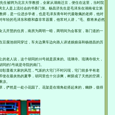
怀中)先生被聘为北京大学教授，全家从湖南迁京，便住在这里，当时院
示房主人是上流社会的书香门第。杨昌济先生是毛泽东在湖南省立第
的伦理学教师，是一位进步学者，也是毛泽东青年时代最敬佩的老师，他对
对年轻的毛泽东和蔡和森非常器重，他常对人讲，“毛、蔡将来必然
女儿开慧的住房，南房为两明一暗，两明间为会客室，靠门道的一
在豆腐池胡同穿过，车夫边乘车边向路人讲述娘娘庙和杨德昌的历
。
上的老人说，这个胡同的10号就是原来的。琉璃寺。琉璃寺很大，
胡同的5号就是寺院的南门。
却彰显着大家的风范，气派的大宅门不时闪现，宅门前多半有老
即使在最炎热的夏季，胡同里也十分凉爽，树荫成了天然的空调，
乘凉。
草，俨然是一处小花园了。花架是在墙角处搭起来的，幽静，值得