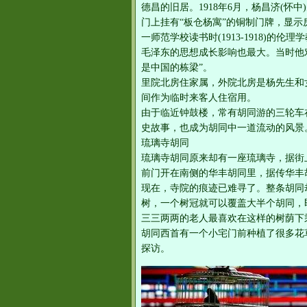
德昌的旧居。1918年6月，杨昌济(
门上挂有“板仓杨寓”的铜制门牌，显
一师范学校读书时(1913-1918)
毛泽东的思想成长影响也最大。当时他
是中国的栋梁”。
里院北房住家属，外院北房是杨先生和
间作为临时来客人住宿用。
由于临近钟鼓楼，常有胡同游的三轮车
史故事，也成为胡同中一道流动的风景
琉璃寺胡同
琉璃寺胡同原来却有一座琉璃寺，据街
前门开在南侧的华丰胡同里，据传华丰
现在，寺院的痕迹已难寻了。整条胡同
树，一个树冠就可以覆盖大半个胡同，
三三两两的老人最喜欢在这样的树荫下
胡同西首有一个小宅门前种植了很多花
探访。