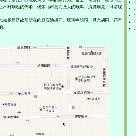
存在，使此片区域成为胡同游的经典路。租上一辆自行车在胡同里
上不时响起的鸽哨，偶尔几声磨刀匠人的吆喝；清脆响亮，可谓现
比如杨昌济故居所在的豆腐池胡同、琉璃寺胡同、灵光胡同、还有
的。