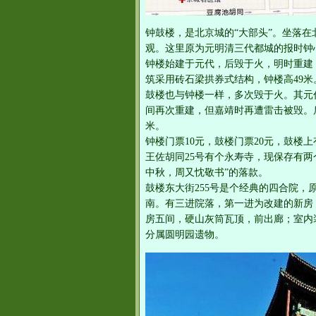
钟鼓楼，是北京城的“大部头”。坐落
观。这里原为元明清三代都城的报时钟
钟楼始建于元代，后毁于火，明时重建
筑采用砖石梁拱券式结构，钟楼高49米
鼓楼也与钟楼一样，多次毁于火。其元
间再次重建，但嘉靖时再遭雷击被毁。后
米。
钟楼门票10元，鼓楼门票20元，鼓楼
王佐胡同25号有个永寿寺，现保存有两
中秋，周又忱敬书”的落款。
鼓楼东大街255号是个经典的四合院
南。有三进院落，第一进为改建的新房
房五间，硬山灰筒瓦顶，前出廊；室内
分属圆明园遗物。