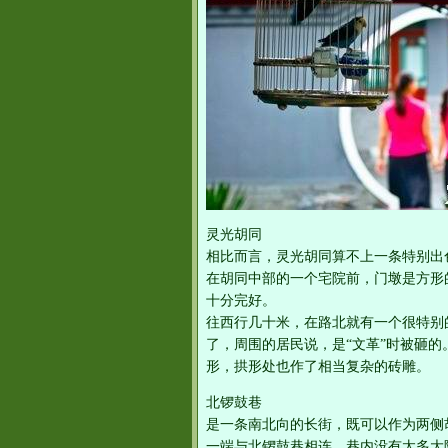
灵光胡同
相比而言，灵光胡同算不上一条特别出
在胡同中部的一个宅院前，门墩是方形
十分完好。
往西行几十米，在路北就有一个很特别
了，周围的居民说，是“文革”时被砸
形，拱形处也作了相当复杂的砖雕。
北锣鼓巷
是一条南北向的长街，既可以作为两侧
一端与北锣鼓巷相连。巷内没有太多大