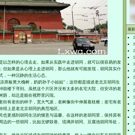
最新
是以怎样的心境去走。如果从实践中走进胡同，就可以很容易的发
；但如果是从心理上走进胡同，那么他就有可能发现，胡同其实什
式，一种沉静的生活心态。
“凉席板凳大槐树，奶奶孙子小姑姑”；这些都是描述老北京胡同生
钟鼓楼下寻到。虽然这个片区并没有太多的名宅大院，但安详的老
树荫，却总是能在视野里闪现。
老街有老街的样子，宽大气派，老树像街中伸展着枝桠；老宅有老
称得上是老北京胡同的典范地区。
民也更感到胡同生活的惬意与温馨。在这样的老胡同里，保持原有
周边的一些胡同，比如北锣鼓巷、琉璃井胡同、豆腐池胡同等处，