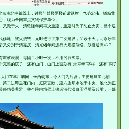
在北京南北中轴线上，钟楼与鼓楼两楼前后纵横，气势宏伟、巍峨壮
心，现为全国重点文物保护单位。
，又毁于火，清乾隆年间再次重建，重建时为了防止火灾，整个建
。
代修建，被火烧毁，元时进行了第二次建设，又毁于火，明永乐年
又分别于清嘉庆、清光绪年间进行大规模修缮。鼓楼通高46.7
上有敲鼓表演，每隔半小时一次，不用另行买票。
个完整的院子，还有山门，山门上面刻有“永寿寺”字样，还有“丙子
，原大门在草厂胡同，坐西朝东，今大门为后辟，主要建筑坐北朝
，第二进即垂花门内，庭院宽敞，建六边形水池于中央。池北为正
装修精美典雅，整个院内墙壁上镶嵌清代汉白玉浮雕及砖雕，一部