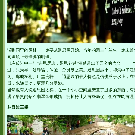
说到同里的园林，一定要从退思园开始。当年的园主任兰生一定未曾
同里镇上最璀璨的明珠。
《左传》中一句“进思尽忠，退思补过”清楚道出了园名的含义———
过，只为寻一处静谧，体验一分灵动之美。退思园虽小，却集中了江
阁、廊舫桥榭、厅堂房轩……退思园的最大特色是仿佛浮于水上，亦有
景，水随景动，更添几分曼妙。
当然也有人说退思园太实，在一个小小空间里安置了过多的东西，有
满了昂贵的钻石翡翠金银戒指，拥挤得让人有些局促。但存在既有理
从容过三桥