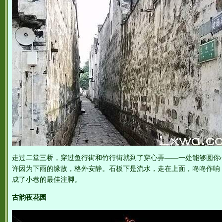
走过二堂三桥，穿过鱼行街和竹行街就到了穿心弄——一处能够圆你
许因为下雨的缘故，格外安静。石板下是流水，走在上面，咚咚作响
成了小巷的最佳注脚。
古韵夜花园