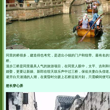
同里的桥很多，建造得也考究，是进出小镇的门户和纽带。最有名的
桥。
漫步三桥是同里最具人气的旅游项目，在同里人眼中，太平、吉利和
婚娶，更要让新娘、新郎在喧天鼓乐声中过三桥，保佑夫妻白头偕老
避开白天汹涌的人潮，在黄昏时分踱上石桥逗留片刻，只需瞬间便可
悠长穿心弄