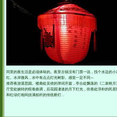
同里的夜生活是必须体味的。夜里古镇没有门票一说，找个水边的小
红。水岸微风，水中有点点灯光树影。感觉一定不同～
推荐夜游退思园。楼廊处吴侬的弹词开篇，亭台处飘落的《二泉映月
厅堂处婉转的暄卷曲调，后花园凄迷的月下灯光，街巷处淳朴的民居
和红绿灯相间挂满枝杆的传统桥灯...