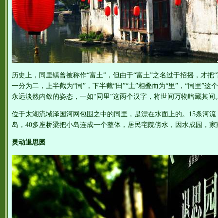
历史上，同里镇曾被称作“富土”，但由于“富土”之名过于招摇，才把
一分为二，上半截为“同”，下半截“田”“土”相叠而为“里”，“同里”
永远淡然内敛的姿态，一如“同里”这两个汉字，将世间万物暗藏其间
位于太湖流域泽国河网包围之中的同里，是漂在水面上的。15条河流
岛，40多座桥梁把小岛连成一个整体，居民宅院傍水，因水成园，家
灵动退思园