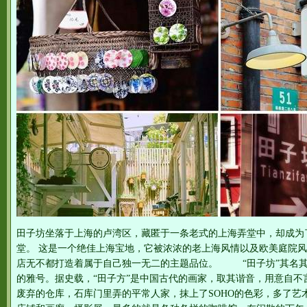
田子坊坐落于上海的卢湾区，藏匿于一条老式的上海弄堂中，却成为
堂。 这是一个绝佳上海宝地，它被浓浓的老上海风情以及欧美庭院
店无不都打造着属于自己独一无二的主题品位。 “田子坊”其名其
的雅号。据史载，“田子方”是中国古代的画家，取其谐音，用意自不
废弃的仓库，石库门里弄的平常人家，抹上了SOHO的色彩，多了