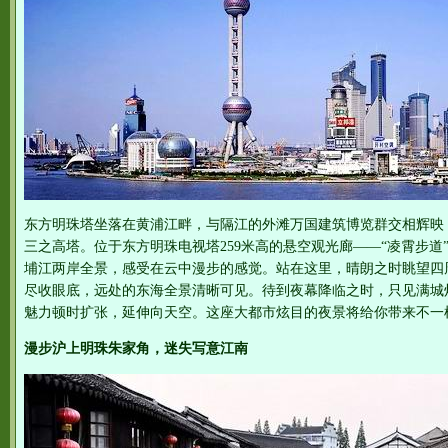
东方明珠塔坐落在黄浦江畔，与隔江的外滩万国建筑博览群交相辉映，
三之高塔。位于东方明珠电视塔259米高的悬空观光廊——“凌霄步道
埔江两岸全景，感受在云中漫步的感觉。站在这里，晴朗之时眺望四
尽收眼底，远处的东海全景清晰可见。待到夜幕降临之时，只见满城
魅力顿时扩张，延伸向天空。这座大都市炫目的夜景将给你带来不一
漫步沪上明珠朱家角，迷失写意江南