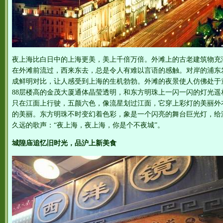
夜上海比白日中的上海更美，美上千倍万倍。外滩上的古老建筑物充
在外滩前流过，西来东去，总是令人有难以言语的感触。对岸的浦东
成鲜明对比，让人感受到上海的生机勃勃。外滩的夜景使人仿佛处于
88层楼高的金茂大厦通体晶莹透明，和东方明珠上一闪一闪的灯光
只在江面上行驶，五颜六色，像流星划过江面，它穿上彩灯的美丽外
的美丽。东方明珠不时变幻着色彩，象是一个闪亮的舞台巨光灯，给
久远的歌声：“夜上海，夜上海，你是个不夜城”。
城隍庙追忆旧时光，品沪上新美食