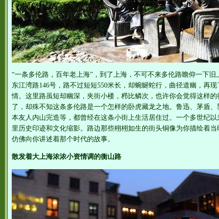
“一条多伦路，百年老上海”，到了上海，不可不来多伦路瞻仰一下旧
东江湾路146号，路不过短短550米长，却蜿蜒蛇行，曲径道幽，再
情。这里路虽短却幽深，夹街小楼，栉比鳞次，也许你会觉得这样的
了，却殊不知这条多伦路是一个怎样的卧虎藏龙之地。鲁迅、茅盾、
本友人内山完造等，都曾经在这条小街上生活居住过。一个多世纪以
里历史印迹和文化缩影。路边那些栩栩如生的街头铜像为你描绘着当
仿佛向你讲述着那个时代的故事。
散发着大上海浓浓小资情调的衡山路