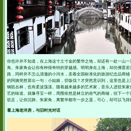
你也许并不知道，在上海这寸土寸金的繁华之地，却还有一处一山一
角。朱家角会让你有种很奇特的穿越感。明明身在上海，却仿佛置若
路，同样并不怎么清澈的小河水，卖着全国标准化的旅游纪念品商铺
的阿姨突然冒出一句：小姑娘，切饭伐？才突然意识到，这里也是上
钢筋丛林，也有柔波荡漾。随着越来越多的艺术家，音乐人进驻朱家
艺的味道。就像寻宝一样，周围依然是林立的俗气的商铺，但下一个
驻足，让你沉静。朱家角，离繁华都市一步之遥，可心，却可以飞得
看上海老洋房，与旧时光对话