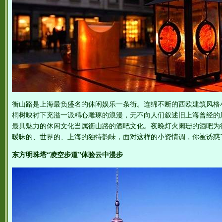
衡山路是上海最负盛名的休闲娱乐一条街。连绵不断的西欧建筑风格
桐树映衬下充溢一派精心雕琢的浪漫，无不向人们叙述旧上海曾经的
最具魅力的休闲文化当属衡山路的酒吧文化。夜晚灯火阑珊的酒吧为
暧昧的、世界的、上海的独特韵味，面对这样的小资情调，你被诱惑
东方明珠塔“凌空步道”体验云中漫步