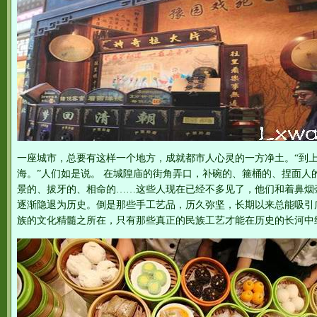
一座城市，总要有这样一个地方，成就都市人心灵的一方净土。“到
海。”人们如是说。 在城隍庙的街角弄口，补碗的、箍桶的、捏面人
景的、拔牙的、相命的……这些人现在已经不多见了，他们和着鼻烟
逐渐隐退为历史。倒是那些手工艺品，历久弥坚，长期以来总能吸引
族的文化精髓之所在，只有那些真正的民族工艺才能在历史的长河中