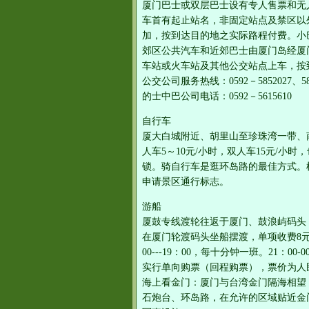
厦门巴士或双层巴士设有专人售票和无
车首有起止站名，非固定站点及禁区以
加，按到达目的地之实际路程付费。小
郊区公共汽车和近郊巴士由厦门岛经厦
车站或火车站及其他公交站点上车，按
公交公司服务热线：0592－5852027、585
的士中巴公司电话：0592－5615610
自行车
厦大白城附近、胡里山至珍珠湾一带、
人车5～10元/小时，双人车15元/
锁。骑自行车是逛环岛路的最佳方式。
申请景区通行标志。
游船
厦鼓专线渡轮往返于厦门、鼓浪屿码头
在厦门轮渡码头坐船摆渡，单项收费8元。厦
00---19：00，每十分钟一班。21：0
实行单向购票（回程购票），票价为人
海上看金门：厦门与台湾金门隔海相望
石炮台、环岛路，在允许的区域贴近金