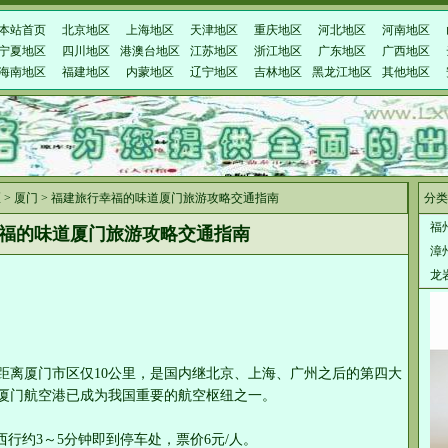
本站首页
北京地区
上海地区
天津地区
重庆地区
河北地区
河南地区
宁夏地区
四川地区
港澳台地区
江苏地区
浙江地区
广东地区
广西地区
海南地区
福建地区
内蒙地区
辽宁地区
吉林地区
黑龙江地区
其他地区
区
>
厦门
> 福建旅行幸福的味道厦门旅游攻略交通指南
分类
福
福的味道厦门旅游攻略交通指南
漳
龙
距离厦门市区仅10公里，是国内继北京、上海、广州之后的第四大
厦门航空港已成为我国重要的航空枢纽之一。
西行约3～5分钟即到停车处，票价6元/人。