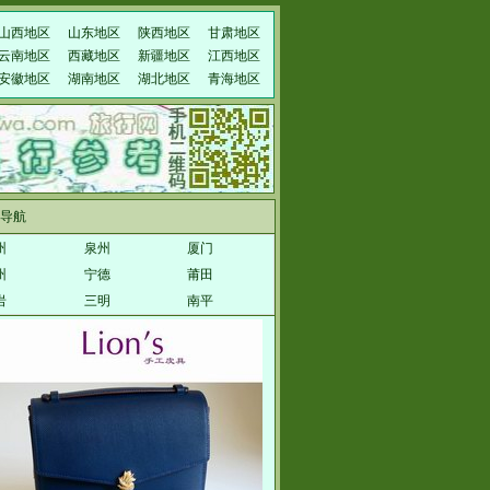
山西地区
山东地区
陕西地区
甘肃地区
云南地区
西藏地区
新疆地区
江西地区
安徽地区
湖南地区
湖北地区
青海地区
导航
州
泉州
厦门
州
宁德
莆田
岩
三明
南平