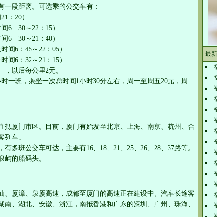
有一段距离。可选乘的公交车有：
1：20）
6：30～22：15）
6：30～21：40）
间6：45～22：05）
最新
间6：32～21：15）
），以后每公里2元。
时一班，乘坐一次总时间1小时30分左右，周一至周五20元，周
直抵厦门市区。目前，厦门有始发至北京、上海、南京、杭州、合
客列车。
多班公交车可达，主要有16、18、21、25、26、28、37路等。
浪屿的船码头。
汕、厦漳、泉厦高速，成都至厦门的高速正在建设中。汽车长途客
湖南、湖北、安徽、浙江，南抵香港和广东的深圳、广州、珠海、