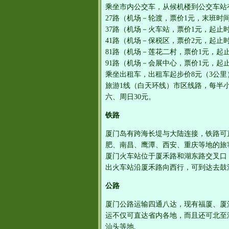
乘坐市内公交车，从候机楼到公交车站
27路（机场－轮渡，票价1元，末班时间2
37路（机场－火车站，票价1元，起止时间
41路（机场－保税区，票价2元，起止时间
81路（机场－莲花二村，票价1元，起止时
91路（机场－会展中心，票价1元，起止时
乘坐出租车，出租车起步价8元（3公里
旅游1线（白天环线）市区线路，每半小
六、周日30元。
铁路
厦门岛有跨海长堤与大陆连接，铁路可
肥、南昌、鹰潭、西安、重庆等地的旅
厦门火车站位于厦禾路和湖东路交叉口，有
出火车站沿厦禾路向西行，可到达去鼓
公路
厦门公路运输四通八达，现有福厦、厦
运不仅可直达省内各地，而且还可北至
汕头等地.