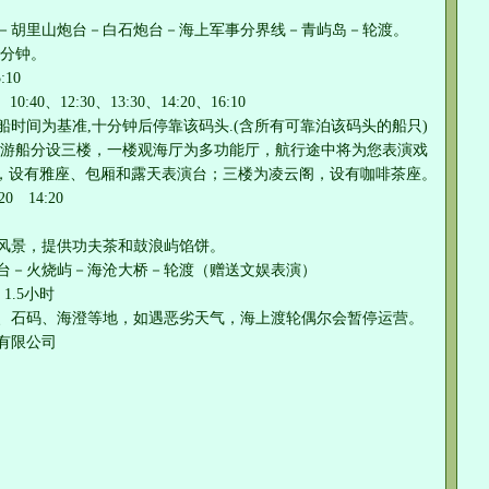
－胡里山炮台－白石炮台－海上军事分界线－青屿岛－轮渡。
0分钟。
:10
0:40、12:30、13:30、14:20、16:10
时间为基准,十分钟后停靠该码头.(含所有可靠泊该码头的船只)
。游船分设三楼，一楼观海厅为多功能厅，航行途中将为您表演戏
楼，设有雅座、包厢和露天表演台；三楼为凌云阁，设有咖啡茶座。
0 14:20
风景，提供功夫茶和鼓浪屿馅饼。
台－火烧屿－海沧大桥－轮渡（赠送文娱表演）
1.5小时
、石码、海澄等地，如遇恶劣天气，海上渡轮偶尔会暂停运营。
有限公司