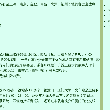
均有至上海、南京、合肥、南昌、鹰潭、福州等地的客运直达班
号
区到偏远避静的住宅小区，随处可见。出租车起步价8元（3公
加收20%费用。一般在离公交候车亭不远的地方都有出租车站牌，较
有专门的出租车接客区。乘客可根据计价器上显示的数字支付车
－5615610（市交通运输管理处）联系或投诉。
1元燃油附加费。
150多条，设站点300多个。轮渡口、厦门大学、火车站是主要的
自6：00～23：00。公交车为无人售票车，游客应自备零钱上
讯系统，不但包括语音报站，还通过车载电视介绍厦门的公交线
等。