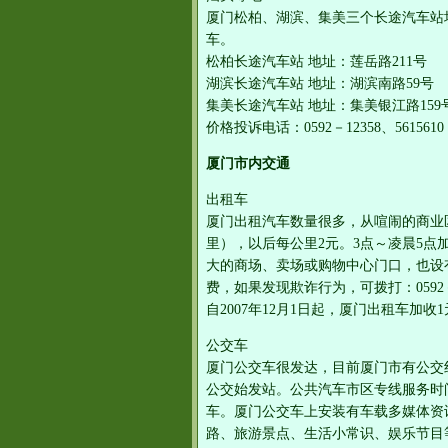
厦门松柏、湖滨、集美三个长途汽车站
车。
松柏长途汽车站 地址：莲岳路211号
湖滨长途汽车站 地址：湖滨南路59号
集美长途汽车站 地址：集美银江路159
价格投诉电话：0592－12358、5615610
厦门市内交通
出租车
厦门出租汽车数量很多，从喧闹的商业
里），以后每公里2元。3点～凌晨5点
大的商场、卖场或购物中心门口，也设
费，如果发现欺诈行为，可拨打：0592
自2007年12月1日起，厦门出租车加收
公交车
厦门公交车很发达，目前厦门市有公交线
公交始发站。公共汽车市区专线服务时间
车。厦门公交车上安装有车载多媒体资
路、旅游景点、生活小常识、娱乐节目