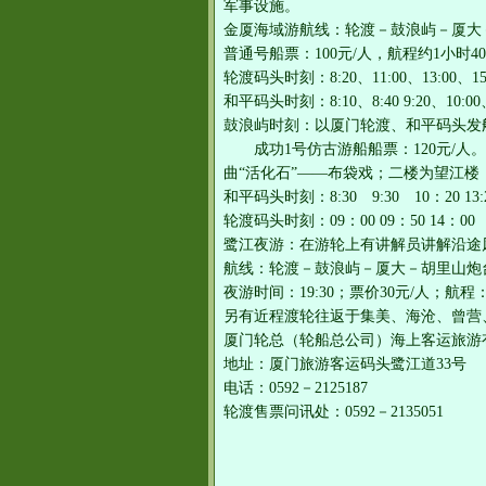
军事设施。
金厦海域游航线：轮渡－鼓浪屿－厦大
普通号船票：100元/人，航程约1小时4
轮渡码头时刻：8:20、11:00、13:00、15
和平码头时刻：8:10、8:40 9:20、10:00、1
鼓浪屿时刻：以厦门轮渡、和平码头发船
成功1号仿古游船船票：120元/人
曲“活化石”——布袋戏；二楼为望江
和平码头时刻：8:30 9:30 10：20 13:2
轮渡码头时刻：09：00 09：50 14：00
鹭江夜游：在游轮上有讲解员讲解沿途
航线：轮渡－鼓浪屿－厦大－胡里山炮
夜游时间：19:30；票价30元/人；航程：
另有近程渡轮往返于集美、海沧、曾营
厦门轮总（轮船总公司）海上客运旅游
地址：厦门旅游客运码头鹭江道33号
电话：0592－2125187
轮渡售票问讯处：0592－2135051