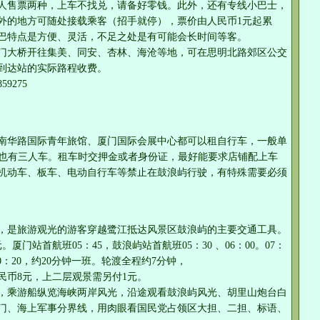
人售票两种，上车不找兑，请备好零钱。此外，还有专线小巴士，
外的地方可随处接载乘客（招手就停），票价由人民币1元起累
巴特点是方便、灵活，不足之处是有可能会长时间等客。
门大桥开往集美、同安、杏林、海沧等地，可在思明北路郊区公交
到达站的实际路程收费。
9275
南华路国际青年旅馆、厦门国际会展中心都可以租自行车，一般单
小时，也有三人车。租车时交押金或者身份证，最好能要求店铺配上车
机动车、板车、电动自行车等禁止在鼓浪屿行驶，有特殊需要必须
，是旅游观光的游客穿越鹭江抵达风景区鼓浪屿的主要交通工具。
门站首航班05：45，鼓浪屿站首航班05：30 、06：00。07：
0-00：20，约20分钟一班。轮渡全程约7分钟，
民币8元，上二层观景需另付1元。
，乘游船纵览海峡两岸风光，沿途观看鼓浪屿风光、胡里山炮台白
门、海上军事分界线，用肉眼看国民党占领区大担、二担、标语、