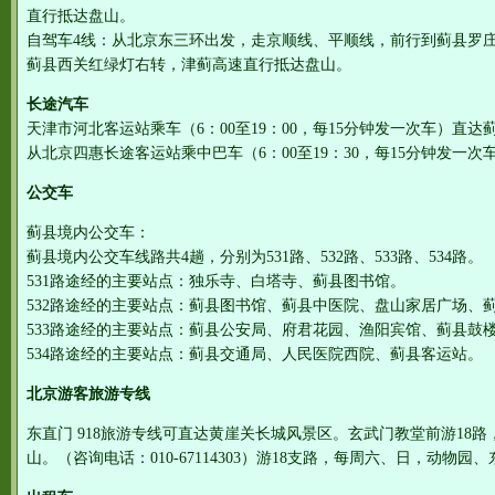
直行抵达盘山。
自驾车4线：从北京东三环出发，走京顺线、平顺线，前行到蓟县罗
蓟县西关红绿灯右转，津蓟高速直行抵达盘山。
长途汽车
天津市河北客运站乘车（6：00至19：00，每15分钟发一次车）直达
从北京四惠长途客运站乘中巴车（6：00至19：30，每15分钟发一
公交车
蓟县境内公交车：
蓟县境内公交车线路共4趟，分别为531路、532路、533路、534路。
531路途经的主要站点：独乐寺、白塔寺、蓟县图书馆。
532路途经的主要站点：蓟县图书馆、蓟县中医院、盘山家居广场、
533路途经的主要站点：蓟县公安局、府君花园、渔阳宾馆、蓟县鼓
534路途经的主要站点：蓟县交通局、人民医院西院、蓟县客运站。
北京游客旅游专线
东直门 918旅游专线可直达黄崖关长城风景区。玄武门教堂前游18
山。（咨询电话：010-67114303）游18支路，每周六、日，动物