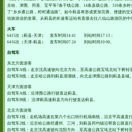
京哈、津围、邦喜、宝平等7条干线公路、14条县级公路、310条乡
了“乡乡通公路，村村通油路”。如今蓟县将形成更加完善、便捷的交
动旅游业的发展。从蓟县的长途客运站有直接去往八仙山旅游区的中
火车
6415次（蓟县-天津） 发车时间14:41 到站时间17:13；
6416次（天津-蓟县） 发车时间07:24 到站时间10:00。
自驾车
东北方面游客
自驾车A线：走京沈高速驶向北京方向，至高速公路宝坻北站下桥转
自驾车B线：走京哈公路到蓟县洇溜镇，向北走津围公路到蓟县县城
天津方面游客
自驾车A线：沿津围公路行驶直达蓟县。
自驾车B线： 沿津蓟高速蓟县方向行驶直达蓟县。
北京方面游客
自驾车1线：走机场高速在第六个出口转行机场南线，沿京平高速直
自驾车2线：沿京哈公路经通州、三河，到蓟县邦均镇沿帮喜公路直
自驾车3线：走京沈高速驶向沈阳方向，至高速公路宝坻北站下桥转