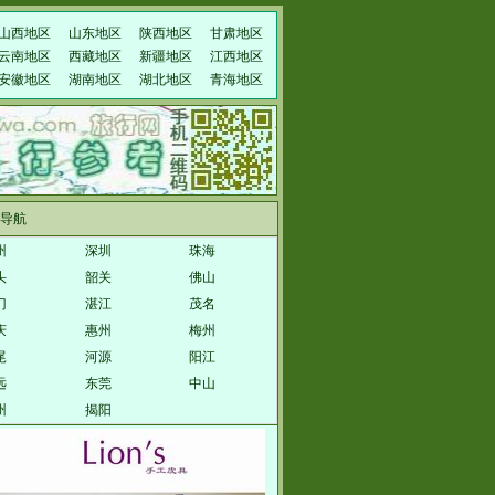
山西地区
山东地区
陕西地区
甘肃地区
云南地区
西藏地区
新疆地区
江西地区
安徽地区
湖南地区
湖北地区
青海地区
导航
州
深圳
珠海
头
韶关
佛山
门
湛江
茂名
庆
惠州
梅州
尾
河源
阳江
远
东莞
中山
州
揭阳