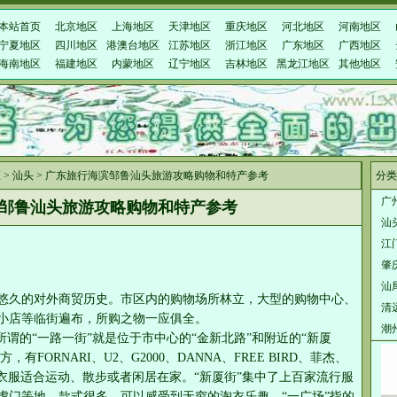
本站首页
北京地区
上海地区
天津地区
重庆地区
河北地区
河南地区
宁夏地区
四川地区
港澳台地区
江苏地区
浙江地区
广东地区
广西地区
海南地区
福建地区
内蒙地区
辽宁地区
吉林地区
黑龙江地区
其他地区
区
>
汕头
> 广东旅行海滨邹鲁汕头旅游攻略购物和特产参考
分类
广
邹鲁汕头旅游攻略购物和特产参考
汕
江
肇
汕
悠久的对外商贸历史。市区内的购物场所林立，大型的购物中心、
清
小店等临街遍布，所购之物一应俱全。
潮
所谓的“一路一街”就是位于市中心的“金新北路”和附近的“新厦
FORNARI、U2、G2000、DANNA、FREE BIRD、菲杰、
这些衣服适合运动、散步或者闲居在家。“新厦街”集中了上百家流行服
虎门等地，款式很多，可以感受到无穷的淘衣乐趣。“一广场”指的