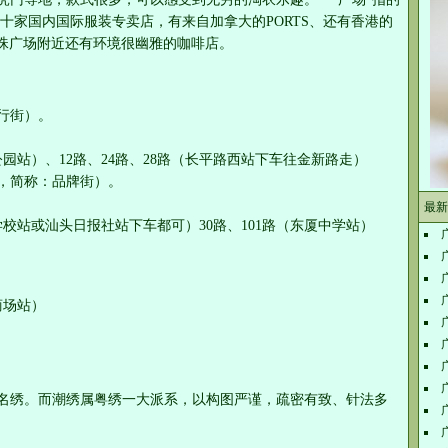
十家国内国际服装专卖店，有来自加拿大的PORTS、还有香港的
在明珠广场附近还有环境很幽雅的咖啡店。
行街）。
砂公园站）、12路、24路、28路（长平路西站下车往金新路走）
，简称：品牌街）。
最新
工学校站或汕头日报社站下车都可）30路、101路（东厦中学站）
商场站）
名绣。而潮绣属粤绣一大派系，以构图严谨，疏密有致、针法多