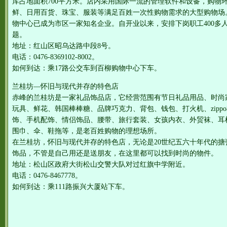
库占地面积700平方米。店内采用国际一流的管理软件和设备，购物
鲜、日用百货、珠宝、服装等满足百姓一次性购物需求的大型购物场
物中心已成为市区一家知名企业。自开业以来，安排下岗职工400多
题。
地址：红山区昭乌达路中段8号。
电话：0476-8369102-8002。
如何到达：乘17路公交车到百柳购物中心下车。
兰桂坊—怀旧与现代并存的特色店
赤峰的兰桂坊是一家礼品饰品店，它经营范围有节日礼品用品、时尚
玩具、鲜花、韩国棒棒糖、品牌巧克力、背包、钱包、打火机、zipp
饰、手机配饰、情侣饰品、腰带、旅行套装、女孩内衣、外贸袜、耳
围巾、伞、鞋拖等，是老百姓购物的理想场所。
在兰桂坊，怀旧与现代并存的特色店，无论是20世纪五六十年代的
饰品，不管是自己用还是送朋友，在这里都可以找到时尚的物件。
地址：松山区政府大街松山交警大队对过红旗中学附近。
电话：0476-8467778。
如何到达：乘111路振兴大厦站下车。