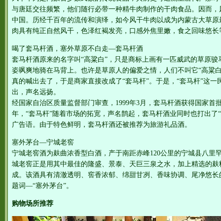
与唐廷交往频繁，他们随行必带一种精牛肉制作的干肉食品。因而，
中国。历经千百年的流传和演绎，如今风干牛肉以成为内蒙古大草原
肉具有纯正自然风干，色泽红褐发亮，口感外焦里嫩，食之回味悠长
喝了套马杆酒，塞外草原不白走—套马杆酒
套马杆酒原来的名字叫“高粱白”，只是商标上画有一匹威武的草原骏
姿飒爽地骑在马背上。也许是草原人的偏爱之情，人们不叫它“高粱白
真的喊出去了，于是商家直接改成了“套马杆”。于是，“套马杆”这
出，声名远扬。
经国家自治区质量监督部门审查，1999年3月，套马杆酒获得国家首
年，“套马杆”随着市场的拓宽，声名鹊起，套马杆酒业同时也打出了
广告语。由于特色鲜明，套马杆酒还被推荐为旅游礼品酒。
塞外茅台—宁城老窖
宁城老窖酒为麸曲浓香型白酒，产于南距赤峰120公里的宁城县八里
城老窖正是用其中最佳的隆盛、景泰、天巨三泉之水，加上精选的麸
成。该酒具有清澈透明、窖香浓郁、绵甜甘冽、香味协调、尾净悠长
题词—“塞外茅台”。
购物场所推荐