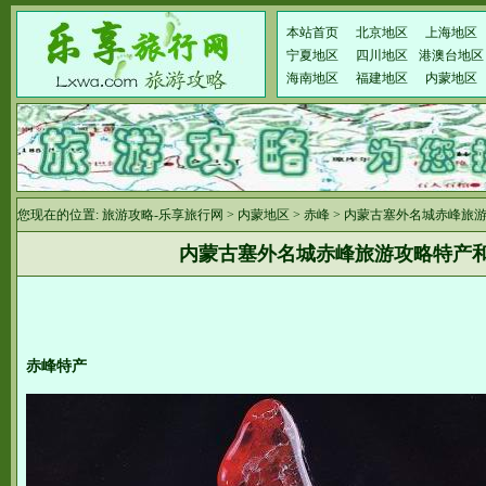
本站首页
北京地区
上海地区
宁夏地区
四川地区
港澳台地区
海南地区
福建地区
内蒙地区
您现在的位置:
旅游攻略-乐享旅行网
>
内蒙地区
>
赤峰
> 内蒙古塞外名城赤峰旅
内蒙古塞外名城赤峰旅游攻略特产
赤峰特产