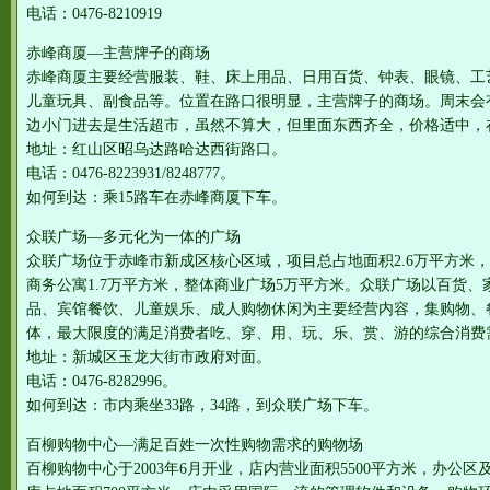
电话：0476-8210919
赤峰商厦—主营牌子的商场
赤峰商厦主要经营服装、鞋、床上用品、日用百货、钟表、眼镜、工
儿童玩具、副食品等。位置在路口很明显，主营牌子的商场。周末会
边小门进去是生活超市，虽然不算大，但里面东西齐全，价格适中，
地址：红山区昭乌达路哈达西街路口。
电话：0476-8223931/8248777。
如何到达：乘15路车在赤峰商厦下车。
众联广场—多元化为一体的广场
众联广场位于赤峰市新成区核心区域，项目总占地面积2.6万平方米，
商务公寓1.7万平方米，整体商业广场5万平方米。众联广场以百货
品、宾馆餐饮、儿童娱乐、成人购物休闲为主要经营内容，集购物、
体，最大限度的满足消费者吃、穿、用、玩、乐、赏、游的综合消费
地址：新城区玉龙大街市政府对面。
电话：0476-8282996。
如何到达：市内乘坐33路，34路，到众联广场下车。
百柳购物中心—满足百姓一次性购物需求的购物场
百柳购物中心于2003年6月开业，店内营业面积5500平方米，办公区