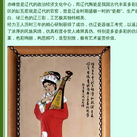
赤峰曾是辽代的政治经济文化中心，而辽代陶瓷是我国古代丰富多彩
区的缸瓦窑就是辽代的官窑，曾是辽金时期盛极一时的“瓷都”。生产
白、绿三色的辽三彩，工艺极其独特精美。
经力王人历时三年的精心研制获得了成功，仿辽瓷器做工考究，以逼
了浓厚的民族风情，仿真程度令世人难辨真伪。特别是多姿多彩的仿
案，色彩绚丽，构思精巧，造型别致，极有艺术鉴赏价值。