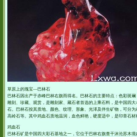
草原上的瑰宝—巴林石
巴林石因出产于赤峰巴林右旗而得名。巴林石的主要特点：色彩斑斓
雕刻、珍藏、观赏，是雕刻家、藏石者首选的上乘石料，是中国四大
石。巴林石按其质地、颜色、纹理、形象、光泽及伴生矿物，可分为
高岭石等。其中鸡血石质地温润，血色鲜艳，硬度适中，是印章石材
鸡血石
巴林石矿是中国四大彩石基地之一，它位于巴林右旗查干沐沦苏木境