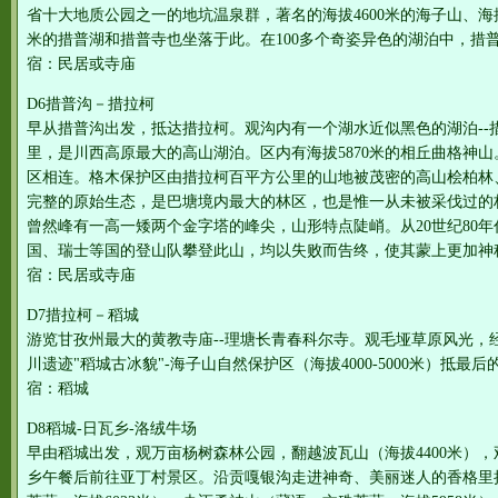
省十大地质公园之一的地坑温泉群，著名的海拔4600米的海子山、海拔5
米的措普湖和措普寺也坐落于此。在100多个奇姿异色的湖泊中，措
宿：民居或寺庙
D6措普沟－措拉柯
早从措普沟出发，抵达措拉柯。观沟内有一个湖水近似黑色的湖泊--
里，是川西高原最大的高山湖泊。区内有海拔5870米的相丘曲格神
区相连。格木保护区由措拉柯百平方公里的山地被茂密的高山桧柏林
完整的原始生态，是巴塘境内最大的林区，也是惟一从未被采伐过的
曾然峰有一高一矮两个金字塔的峰尖，山形特点陡峭。从20世纪80
国、瑞士等国的登山队攀登此山，均以失败而告终，使其蒙上更加神
宿：民居或寺庙
D7措拉柯－稻城
游览甘孜州最大的黄教寺庙--理塘长青春科尔寺。观毛垭草原风光，
川遗迹"稻城古冰貌"-海子山自然保护区（海拔4000-5000米）抵最后
宿：稻城
D8稻城-日瓦乡-洛绒牛场
早由稻城出发，观万亩杨树森林公园，翻越波瓦山（海拔4400米）
乡午餐后前往亚丁村景区。沿贡嘎银沟走进神奇、美丽迷人的香格里